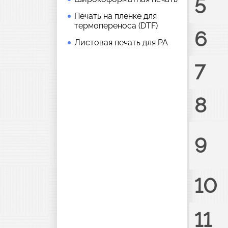
5
Печать на пленке для
термопереноса (DTF)
6
Листовая печать для РА
7
8
9
10
11