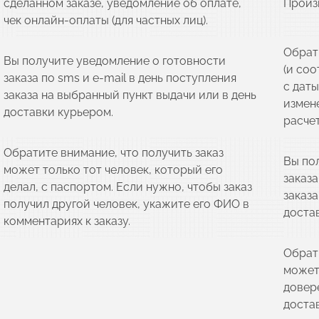
сделанном заказе, уведомление об оплате,
Произв
чек онлайн-оплаты (для частных лиц).
Обрат
Вы получите уведомление о готовности
(и соо
заказа по sms и e-mail в день поступления
с даты
заказа на выбранный пункт выдачи или в день
измен
доставки курьером.
расчет
Обратите внимание, что получить заказ
Вы по
может только тот человек, который его
заказа
делал, с паспортом. Если нужно, чтобы заказ
заказа
получил другой человек, укажите его ФИО в
доста
комментариях к заказу.
Обрат
может
довер
достав