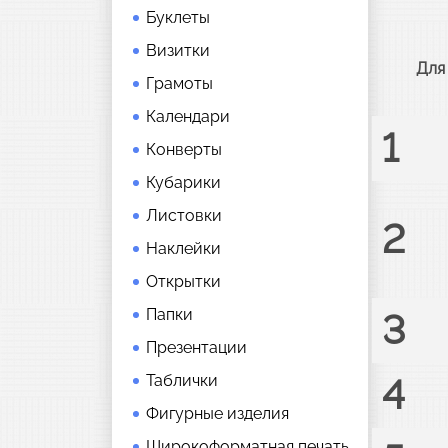
Буклеты
Визитки
Для
Грамоты
Календари
1
Конверты
Кубарики
Листовки
2
Наклейки
Открытки
Папки
3
Презентации
Таблички
4
Фигурные изделия
Широкоформатная печать